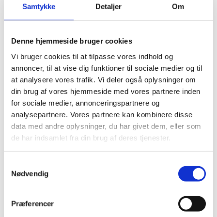
Samtykke
Detaljer
Om
Kontakt os
Denne hjemmeside bruger cookies
Hvis I ønsker mere information om vores
rengøringstjenester, eller gerne vil have et
Vi bruger cookies til at tilpasse vores indhold og
uforpligtende tilbud tilpasset jeres
annoncer, til at vise dig funktioner til sociale medier og til
specifikke rengøringsbehov, er I altid
at analysere vores trafik. Vi deler også oplysninger om
velkomne til at kontakte os.
din brug af vores hjemmeside med vores partnere inden
for sociale medier, annonceringspartnere og
Vi kan kontaktes via telefon
66 15 47 22
eller
analysepartnere. Vores partnere kan kombinere disse
e-mail
tes@tes.dk
, og vi ser frem til at
data med andre oplysninger, du har givet dem, eller som
hjælpe jer med at holde jeres arbejdsplads
de har indsamlet fra din brug af deres tjenester.
både ren og indbydende.
Samtykkevalg
Nødvendig
Kontakt os
Præferencer