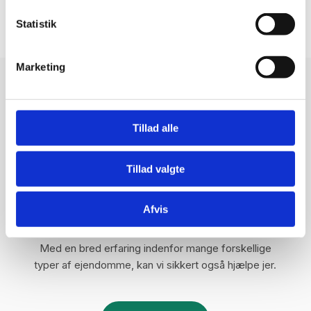
Statistik
Marketing

Tillad alle
Vi tilbyder ejendomsservice
som totalkoncept
Tillad valgte
Vi skræddersyr en løsning, som matcher jeres
Afvis
behov. Det er op til jer, hvor meget i ønsker, vi tager
os af.
Med en bred erfaring indenfor mange forskellige
typer af ejendomme, kan vi sikkert også hjælpe jer.