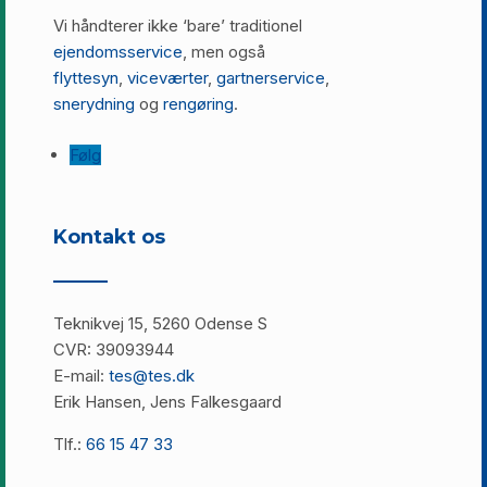
Vi håndterer ikke ‘bare’ traditionel
ejendomsservice
, men også
flyttesyn
,
viceværter
,
gartnerservice
,
snerydning
og
rengøring
.
Følg
Kontakt os
Teknikvej 15, 5260 Odense S
CVR: 39093944
E-mail:
tes@tes.dk
Erik Hansen, Jens Falkesgaard
Tlf.:
66 15 47 33